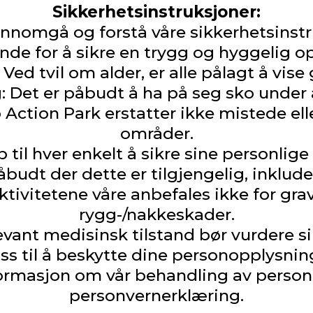
Sikkerhetsinstruksjoner:
nnomgå og forstå våre sikkerhetsinstru
nde for å sikre en trygg og hyggelig opp
Ved tvil om alder, er alle pålagt å vise
 Det er påbudt å ha på seg sko under al
 Action Park erstatter ikke mistede el
områder.
 til hver enkelt å sikre sine personlige
budt der dette er tilgjengelig, inklude
tivitetene våre anbefales ikke for gra
rygg-/nakkeskader.
vant medisinsk tilstand bør vurdere si
oss til å beskytte dine personopplysnin
formasjon om vår behandling av person
personvernerklæring.