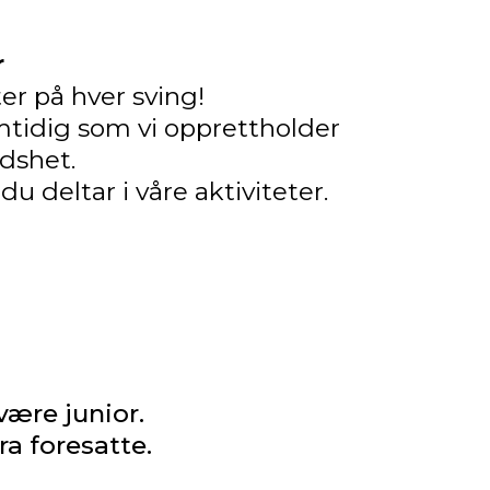
r
er på hver sving!
amtidig som vi opprettholder
edshet.
du deltar i våre aktiviteter.
være junior.
ra foresatte.