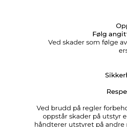
Opp
Følg angit
Ved skader som følge av b
er
Sikker
Respek
Ved brudd på regler forbehol
oppstår skader på utstyr e
håndterer utstyret på andre m