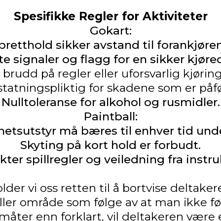
Spesifikke Regler for Aktiviteter
Gokart:
retthold sikker avstand til forankjøre
te signaler og flagg for en sikker kjøre
rudd på regler eller uforsvarlig kjøring,
statningspliktig for skadene som er påfø
Nulltoleranse for alkohol og rusmidler.
Paintball:
hetsutstyr må bæres til enhver tid under
Skyting på kort hold er forbudt.
ter spillregler og veiledning fra instru
der vi oss retten til å bortvise deltaker
ller område som følge av at man ikke føl
åter enn forklart, vil deltakeren være 