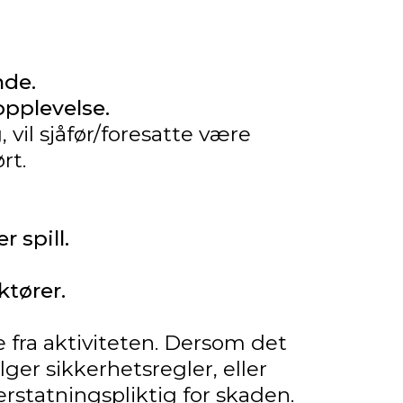
nde.
opplevelse.
 vil sjåfør/foresatte være
rt.
 spill.
ktører.
e fra aktiviteten. Dersom det
ger sikkerhetsregler, eller
erstatningspliktig for skaden.